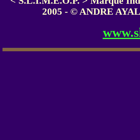
< S.L.I.M.E.O.P. > Marque In
2005 - © ANDRE AYALA 
www.s