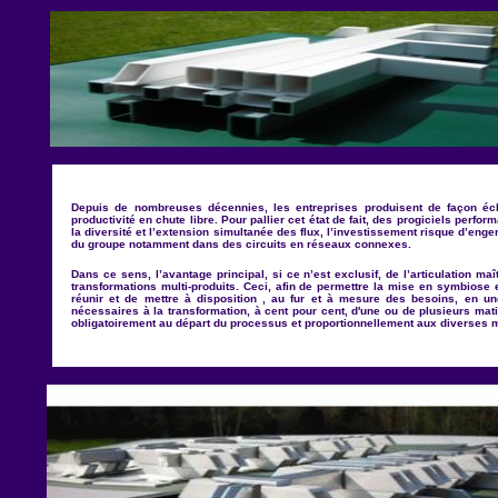
Depuis de nombreuses décennies, les entreprises produisent de façon éclat
productivité en chute libre. Pour pallier cet état de fait, des progiciels perform
la diversité et l
’
extension simultanée des flux, l
’
investissement risque d
’
engen
du groupe notamment dans des circuits en réseaux connexes.
Dans ce sens, l
’
avantage principal, si ce n
’
est exclusif, de l
’
articulation maî
transformations multi-produits. Ceci, afin de permettre la mise en symbiose
réunir et de mettre à disposition , au fur et à mesure des besoins, en un
nécessaires à la transformation, à cent pour cent, d'une ou de plusieurs mat
obligatoirement au départ du processus et proportionnellement aux diverses