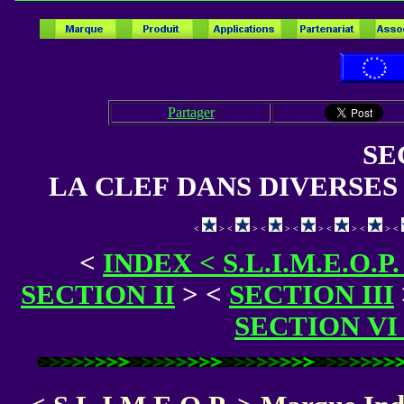
Partager
SE
LA CLEF DANS DIVERSES
<
> <
> <
> <
> <
> <
> <
<
INDEX < S.L.I.M.E.O.P
SECTION II
>
<
SECTION III
SECTION VI