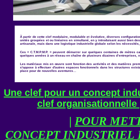
À partir de cette clef modulaire, modulable et évolutive, diverses configuratio
unités groupées et ou linéaires en simultané, en y introduisant aussi bien 
artisanale, mais dans une logistique industrielle globale selon les nécessités, 
Ces < C.T.M.P.M.P. > peuvent démarrer sur quelques centaines de mètres car
quelques années à un réseau en chaîne de plusieurs dizaines d
’
entreprises, v
Les matériaux mis en
œ
uvre sont fonction des activités et des matières premiè
s'oppose à effectuer d'autres espaces fonctionnels dans les structures exist
place pour de nouvelles aventures
…
Une clef pour un concept indu
clef organisationnelle 
|
POUR METT
CONCEPT INDUSTRIEL 